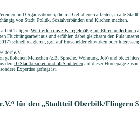
 Vereinen und Organisationen, die mit Geflohenen arbeiten, in alle Stad
bhängig von Stadt, Politik, Sozialverbänden und Kirchen machen.
sarbeit Tätigen.
Wir treffen uns z.B. regelmäßig mit EhrenamtlerInnen
a
hen Flüchtlingsarbeit aus und erfühlen dabei gleichsam den Puls unser
017) schnell reagieren, ggf. auf Entscheider einwirken oder Interesseng
eldorf e.V.
von geflohenen Menschen (z.B. Sprache, Wohnung, Job) und bietet hie
us den
10 Stadtbezirken und 50 Stadtteilen
auf dieser Homepage zusamm
ondere Expertise gefragt ist.
e.V.“ für den „Stadtteil Oberbilk/Flingern 