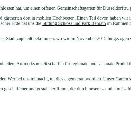
lossen hat, um einen offenen Gemeinschaftsgarten für Düsseldorf zu g
 gärtnerten dort in mobilen Hochbeeten. Einen Teil davon haben wir im
ischer Erde hat uns die
Stiftung Schloss und Park B
enrath
im Rahmen 
r Stadt zugeteilt bekommen, wo wir im November 2015 hingezogen sin
nd teilen, Aufmerksamkeit schaffen für regionale und saisonale Produ
nder. Wer bei uns mitmacht, tut dies eigenverantwortlich. Unser Garten
 geschaffener und gestalteter Raum, der durch unsere – und eure! – Ide