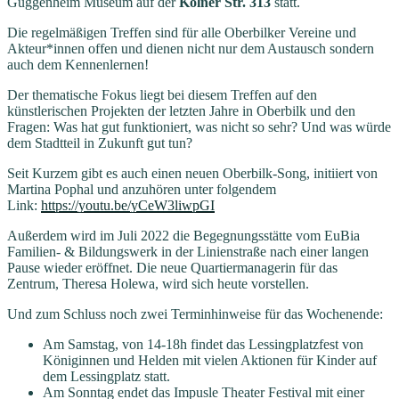
Guggenheim Museum auf der
Kölner Str. 313
statt.
Die regelmäßigen Treffen sind für alle Oberbilker Vereine und
Akteur*innen offen und dienen nicht nur dem Austausch sondern
auch dem Kennenlernen!
Der thematische Fokus liegt bei diesem Treffen auf den
künstlerischen Projekten der letzten Jahre in Oberbilk und den
Fragen: Was hat gut funktioniert, was nicht so sehr? Und was würde
dem Stadtteil in Zukunft gut tun?
Seit Kurzem gibt es auch einen neuen Oberbilk-Song, initiiert von
Martina Pophal und anzuhören unter folgendem
Link:
https://youtu.be/yCeW3liwpGI
Außerdem wird im Juli 2022 die Begegnungsstätte vom EuBia
Familien- & Bildungswerk in der Linienstraße nach einer langen
Pause wieder eröffnet. Die neue Quartiermanagerin für das
Zentrum, Theresa Holewa, wird sich heute vorstellen.
Und zum Schluss noch zwei Terminhinweise für das Wochenende:
Am Samstag, von 14-18h findet das Lessingplatzfest von
Königinnen und Helden mit vielen Aktionen für Kinder auf
dem Lessingplatz statt.
Am Sonntag endet das Impusle Theater Festival mit einer