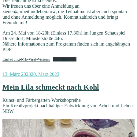
Die Teilnahme ist kostenlos.
Wir freuen uns über eine Anmeldung an
ziener@arbeitundleben.nrw, die Teilnahme ist aber auch spontan
und ohne Anmeldung möglich. Kommt zahlreich und bringt
Freunde mit!
Am 24. Mai von 18-20h (Einlass 17.30h) im Jungen Schauspiel
Düsseldorf, Münsterstraße 446.
Nähere Informationen zum Programm finden sich im angehängten
PDF.
Einladung-ME-Viral-Visions
Herunterladen
Veröffentlicht
13. März 2023
20. März 2023
am
Mein Lila schmeckt nach Kohl
Kunst- und Färbergärten-Workshopreihe
Ein Kreativprojekt nachhaltiger Entwicklung von Arbeit und Leben
NRW