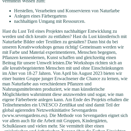
vermitteln Wissen zum:
Herstellen, Verarbeiten und Konservieren von Naturfarbe
Anlegen eines Färbergartens
nachhaltigen Umgang mit Ressourcen.
Hast du Lust Teil eines Projektes nachhaltiger Entwicklung zu
werden und dich kreativ zu entfalten? Hast du Lust künstlerisch mit
Naturfarbe Bilder oder Textilien zu gestalten? Dann bist du bei
unseren Kreativworkshops genau richtig! Gemeinsam werden wir
mit Farbe und Material experimentieren, Menschen begegnen,
Pflanzen kennenlernen, Kunst schaffen und gleichzeitig einen
Beitrag für unsere Umwelt leisten.Die Workshops richten sich an
alle kreativbegeisterten Menschen mit und ohne Einschränkungen
im Alter von 18-27 Jahren. Von April bis August 2023 bieten wir
einer bunten Gruppe junger Erwachsener die Chance zu lernen, wie
man Naturfarbe aus verschiedenen Pflanzen und
Nahrungsmittelresten produziert, wie man künstlerische
Möglichkeiten wahrnimmt diese anzuwenden und sogar, wie man
eigene Färberbeete anlegen kann. Am Ende des Projekts erhalten die
Teilnehmenden ein UNESCO Zertifikat und sind damit Teil der
global agierenden Netzwerkinitiative Sevengardens
(www.sevengardens.eu). Die Methode von Sevengarden eignet sich
vor allem auch für die Arbeit mit Gruppen, Kindergärten,
Schulklassen und vielen mehr. Sie vermittelt über einen