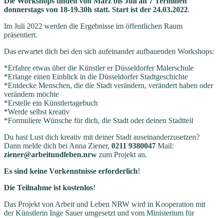
Die Workshops finden von März bis Juli an 7 Terminen
donnerstags von 18-19.30h statt. Start ist der 24.03.2022
.
Im Juli 2022 werden die Ergebnisse im öffentlichen Raum
präsentiert.
Das erwartet dich bei den sich aufeinander aufbauenden Workshops:
*Erfahre etwas über die Künstler er Düsseldorfer Malerschule
*Erlange einen Einblick in die Düsseldorfer Stadtgeschichte
*Entdecke Menschen, die die Stadt verändern, verändert haben oder
verändern möchte
*Erstelle ein Künstlertagebuch
*Werde selbst kreativ
*Formuliere Wünsche für dich, die Stadt oder deinen Stadtteil
Du hast Lust dich kreativ mit deiner Stadt auseinanderzusetzen?
Dann melde dich bei Anna Ziener,
0211 9380047
Mail:
ziener@arbeitundleben.nrw
zum Projekt an.
Es sind keine Vorkenntnisse erforderlich
!
Die Teilnahme ist kostenlos
!
Das Projekt von Arbeit und Leben NRW wird in Kooperation mit
der Künstlerin Inge Sauer umgesetzt und vom Ministerium für