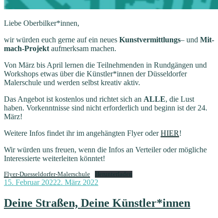
Liebe Oberbilker*innen,
wir würden euch gerne auf ein neues
Kunstvermittlungs
– und
Mit-
mach-Projekt
aufmerksam machen.
Von März bis April lernen die Teilnehmenden in Rundgängen und
Workshops etwas über die Künstler*innen der Düsseldorfer
Malerschule und werden selbst kreativ aktiv.
Das Angebot ist kostenlos und richtet sich an
ALLE
, die Lust
haben. Vorkenntnisse sind nicht erforderlich und beginn ist der 24.
März!
Weitere Infos findet ihr im angehängten Flyer oder
HIER
!
Wir würden uns freuen, wenn die Infos an Verteiler oder mögliche
Interessierte weiterleiten könntet!
Flyer-Duesseldorfer-Malerschule
Herunterladen
Veröffentlicht
15. Februar 2022
2. März 2022
am
Deine Straßen, Deine Künstler*innen