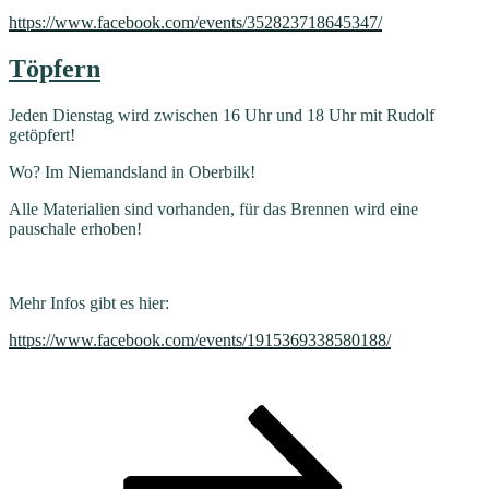
https://www.facebook.com/events/352823718645347/
Töpfern
Jeden Dienstag wird zwischen 16 Uhr und 18 Uhr mit Rudolf
getöpfert!
Wo? Im Niemandsland in Oberbilk!
Alle Materialien sind vorhanden, für das Brennen wird eine
pauschale erhoben!
Mehr Infos gibt es hier:
https://www.facebook.com/events/1915369338580188/
Seitennummerierung
Seite
Seite
Seite
Nächste
Seite
der
Beiträge