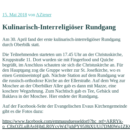
Veröffentlicht
15. Mai 2018
von
AZiener
am
Kulinarisch-Interreligiöser Rundgang
Am 30. April fand der erste kulinarisch-interreligiöser Rundgang
durch Oberbilk statt.
Die Teilnehmenden starteten um 17.45 Uhr an der Christuskirche,
Kruppstraße 11. Dort wurden sie mit Fingerfood und Quiche
begrüßt, im Anschluss schauten sie sich die Christuskirche an. Für
den Hauptgang zog die Gruppe weiter zur St. Josefkirche, wo es
einen Gemüseeintopf gab. Nächste Station auf dem Rundgang war
die russisch-orthodoxe Kirche an der Ellerstraße. Auf dem Weg zur
Moschee an der Oberbilker Allee gab es dann mit Mazze, eine
koschere Wegzehrung. Zum Nachtisch gab es Tee, Gebäck und
Baklava in der Moschee. Hier endete der Rundgang.
Auf der Facebook-Seite der Evangelischen Evaus Kirchengemeinde
gibt es die Fotos dazu:
https://www.facebook.com/emmausduesseldorf/?hc_ref=ARRYk-
o_C8xOZLuBAvHjbtLR0YcvW47jzhPY95J8iXUUi7DM0Wq1ZKG7