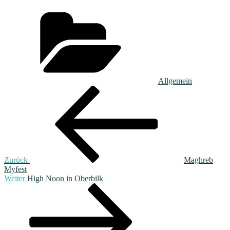
Kategorien
Allgemein
Beitragsnavigation
Vorheriger
Beitrag
Zurück
Maghreb
Myfest
Nächster
Weiter
High Noon in Oberbilk
Beitrag