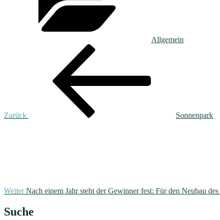
Allgemein
Beitragsnavigation
Vorheriger
Beitrag
Zurück
Sonnenpark
Nächster
Beitrag
Weiter
Nach einem Jahr steht der Gewinner fest: Für den Neubau des 
Suche