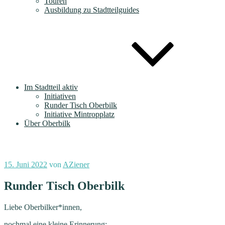
Touren
Ausbildung zu Stadtteilguides
Im Stadtteil aktiv
Initiativen
Runder Tisch Oberbilk
Initiative Mintropplatz
Über Oberbilk
Veröffentlicht
15. Juni 2022
von
AZiener
am
Runder Tisch Oberbilk
Liebe Oberbilker*innen,
nochmal eine kleine Erinnerung: