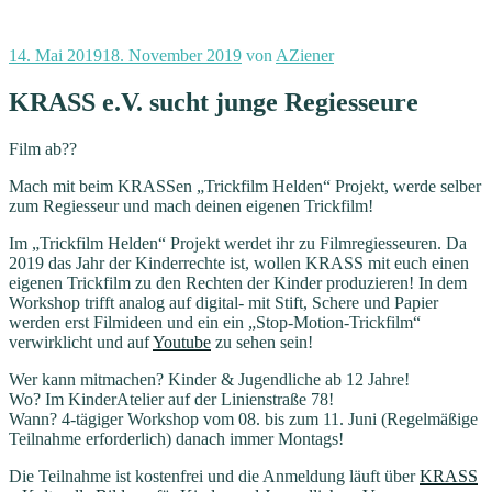
Veröffentlicht
14. Mai 2019
18. November 2019
von
AZiener
am
KRASS e.V. sucht junge Regiesseure
Film ab??
Mach mit beim KRASSen „Trickfilm Helden“ Projekt, werde selber
zum Regiesseur und mach deinen eigenen Trickfilm!
Im „Trickfilm Helden“ Projekt werdet ihr zu Filmregiesseuren. Da
2019 das Jahr der Kinderrechte ist, wollen KRASS mit euch einen
eigenen Trickfilm zu den Rechten der Kinder produzieren! In dem
Workshop trifft analog auf digital- mit Stift, Schere und Papier
werden erst Filmideen und ein ein „Stop-Motion-Trickfilm“
verwirklicht und auf
Youtube
zu sehen sein!
Wer kann mitmachen? Kinder & Jugendliche ab 12 Jahre!
Wo? Im KinderAtelier auf der Linienstraße 78!
Wann? 4-tägiger Workshop vom 08. bis zum 11. Juni (Regelmäßige
Teilnahme erforderlich) danach immer Montags!
Die Teilnahme ist kostenfrei und die Anmeldung läuft über
KRASS