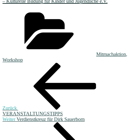
– Kulturelle Bildung für Kinder und Jugendliche e.V.
Kategorien
Mitmachaktion
,
Workshop
Beitragsnavigation
Vorheriger
Beitrag
Zurück
VERANSTALTUNGSTIPPS
Nächster
Weiter
Verdienstkreuz für Dirk Sauerborn
Beitrag