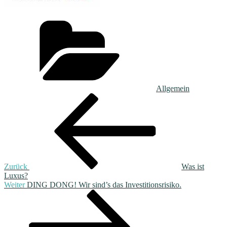
Kategorien
Allgemein
Beitragsnavigation
Vorheriger
Beitrag
Zurück
Was ist
Luxus?
Nächster
Weiter
DING DONG! Wir sind’s das Investitionsrisiko.
Beitrag