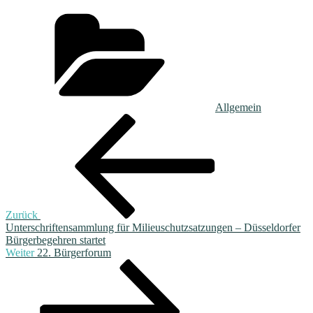
Kategorien
Allgemein
Beitragsnavigation
Vorheriger
Beitrag
Zurück
Unterschriftensammlung für Milieuschutzsatzungen – Düsseldorfer
Bürgerbegehren startet
Nächster
Weiter
22. Bürgerforum
Beitrag