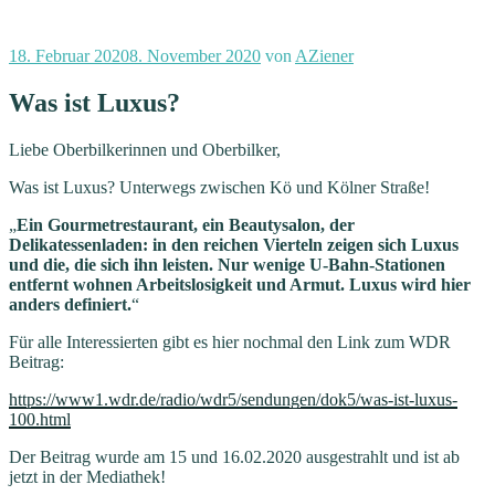
Veröffentlicht
18. Februar 2020
8. November 2020
von
AZiener
am
Was ist Luxus?
Liebe Oberbilkerinnen und Oberbilker,
Was ist Luxus? Unterwegs zwischen Kö und Kölner Straße!
„
Ein Gourmetrestaurant, ein Beautysalon, der
Delikatessenladen: in den reichen Vierteln zeigen sich Luxus
und die, die sich ihn leisten. Nur wenige U-Bahn-Stationen
entfernt wohnen Arbeitslosigkeit und Armut. Luxus wird hier
anders definiert.
“
Für alle Interessierten gibt es hier nochmal den Link zum WDR
Beitrag:
https://www1.wdr.de/radio/wdr5/sendungen/dok5/was-ist-luxus-
100.html
Der Beitrag wurde am 15 und 16.02.2020 ausgestrahlt und ist ab
jetzt in der Mediathek!